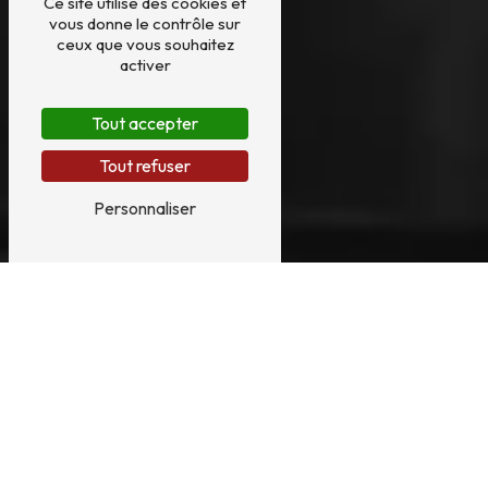
Ce site utilise des cookies et
vous donne le contrôle sur
ceux que vous souhaitez
activer
Tout accepter
Tout refuser
Personnaliser
ENTRETIEN HARPE
À OMET
ENTRETIEN HARPE À OMET : TOUT CE QUE
VOUS DEVEZ SAVOIR
Vous êtes à la recherche d'un service