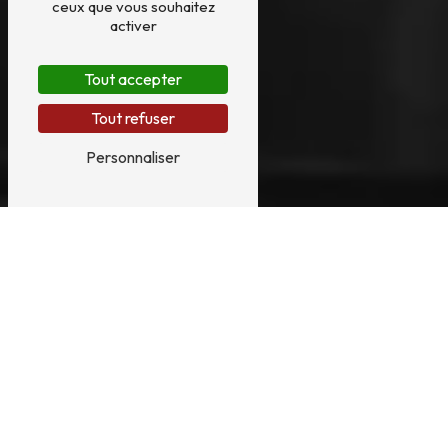
ceux que vous souhaitez
activer
Tout accepter
Tout refuser
Personnaliser
ENTRETIEN HARPE
PRÈS DE NANTES
ENTRETIEN DE HARPE À NANTES : DES
SERVICES DE QUALITÉ
L'entretien régulier de votre harpe est
essentiel pour garantir sa durabilité et sa
qualité sonore. À Nantes, de nombreux