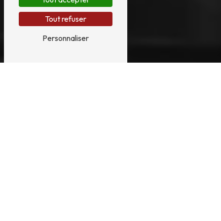
Tout refuser
Personnaliser
RESTAURATION
HARPE PRÈS DE
MONTPELLIER
RESTAURATION DE HARPE, ENVOI DEPUIS
MONTPELLIER
La restauration d’une harpe ne s'improvise pas
; elle exige une double expertise en ébénisterie
d'art et en acoustique. Facteur et restaurateur
formé aux exigences de l'ébénisterie