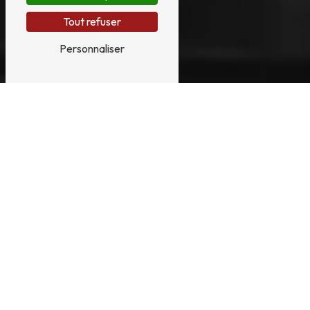
Tout refuser
Personnaliser
RESTAURATION
PIANO PRÈS DE
BORDEAUX
RESTAURATION DE PIANO, ENVOI DEPUIS
BORDEAUX
La restauration d’un piano est une œuvre de
haute technicité qui exige une parfaite
maîtrise de l'ébénisterie d'art, de la mécanique
de précision et de l'acoustique. Installé à Omet