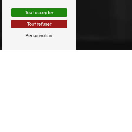
Tout accepter
Tout refuser
Personnaliser
XAVIER BONTEMPS
PRÈS DE TOURS
XAVIER BONTEMPS À TOURS :
RESTAURATEUR DE PIANOS ET HARPES
Xavier Bontemps est un professionnel
expérimenté dans la restauration de pianos et
harpes à Tours. Basé dans la ville, il exerce
avec passion et savoir-faire son métier de